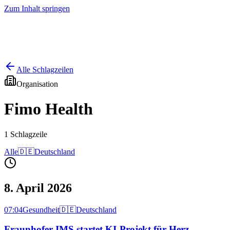
Zum Inhalt springen
Start
Ausgaben
News
Ranking
Plus
Alle Schlagzeilen
Organisation
Fimo Health
1
Schlagzeile
Alle
🇩🇪
Deutschland
8. April 2026
07:04
Gesundheit
🇩🇪
Deutschland
Fraunhofer IMS startet KI-Projekt für Herz-