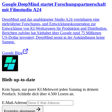
Google DeepMind startet Forschungspartnerschaft
mit Filmstudio A24
DeepMind und das unabhängige Studio A24 vereinbaren eine
mehrjährige Forschungs‑ und Entwicklungskooperation zur
Entwicklung von KI‑Werkzeugen für Produktion und Distribution.
Berichten zufolge hat Alphabet über Google rund 75 Millionen
US‑Dollar investiert; DeepMind nennt in der Ankündigung keine
Summe.
Google Blog
Bleib up-to-date
Kein Spam, nur purer KI-Mehrwert jeden Sonntag in deinem
Postfach. Schließe dich über
4.500
Lesern an.
E-Mail-Adresse
Kostenlos abonnieren