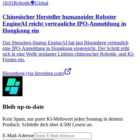
18:01
Robotik
🌍
Global
Chinesischer Hersteller humanoider Roboter
EngineAI reicht vertrauliche IPO-Anmeldung in
Hongkong ein
Das Shenzhen-Startup EngineAI hat laut Bloomberg vertraulich
eine IPO-Anmeldung in Hongkong eingereicht. Der Schritt reiht
sich in eine Welle geplanter Listings chinesischer Robotik- und KI-
Firmen ein.
Bloomberg (via Investing.com)
Bleib up-to-date
Kein Spam, nur purer KI-Mehrwert jeden Sonntag in deinem
Postfach. Schließe dich über
4.500
Lesern an.
E-Mail-Adresse