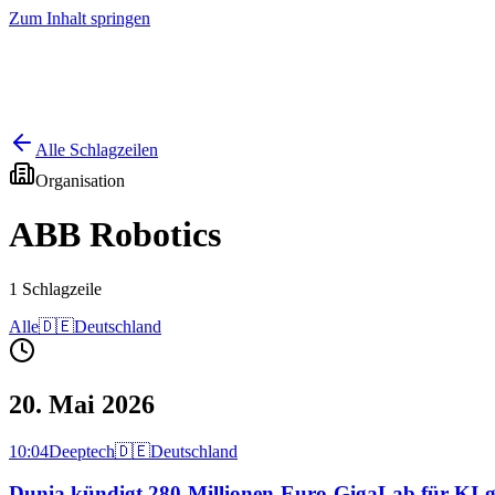
Zum Inhalt springen
Start
Ausgaben
News
Ranking
Plus
Alle Schlagzeilen
Organisation
ABB Robotics
1
Schlagzeile
Alle
🇩🇪
Deutschland
20. Mai 2026
10:04
Deeptech
🇩🇪
Deutschland
Dunia kündigt 280-Millionen-Euro-GigaLab für KI-ge