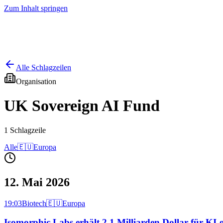
Zum Inhalt springen
Start
Ausgaben
News
Ranking
Plus
Alle Schlagzeilen
Organisation
UK Sovereign AI Fund
1
Schlagzeile
Alle
🇪🇺
Europa
12. Mai 2026
19:03
Biotech
🇪🇺
Europa
Isomorphic Labs erhält 2,1 Milliarden Dollar für KI-