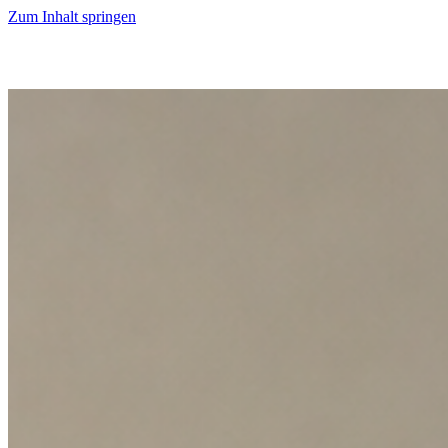
Zum Inhalt springen
Start
Ausgaben
News
Ranking
Plus