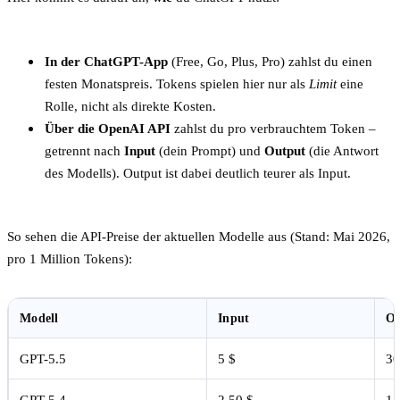
In der ChatGPT-App
(Free, Go, Plus, Pro) zahlst du einen
festen Monatspreis. Tokens spielen hier nur als
Limit
eine
Rolle, nicht als direkte Kosten.
Über die OpenAI API
zahlst du pro verbrauchtem Token –
getrennt nach
Input
(dein Prompt) und
Output
(die Antwort
des Modells). Output ist dabei deutlich teurer als Input.
So sehen die API-Preise der aktuellen Modelle aus (Stand: Mai 2026,
pro 1 Million Tokens):
Modell
Input
Ou
GPT-5.5
5 $
30
GPT-5.4
2,50 $
15