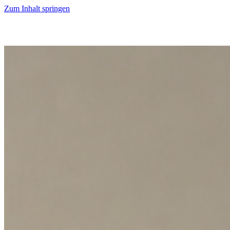
Zum Inhalt springen
Start
Ausgaben
News
Ranking
Plus