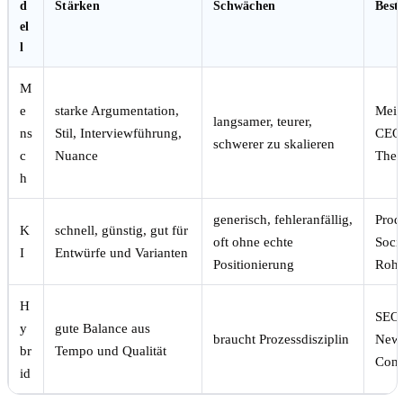
d
Stärken
Schwächen
Best
el
l
M
e
starke Argumentation,
Mein
langsamer, teurer,
ns
Stil, Interviewführung,
CEO-
schwerer zu skalieren
c
Nuance
The
h
generisch, fehleranfällig,
Produ
K
schnell, günstig, gut für
oft ohne echte
Socia
I
Entwürfe und Varianten
Positionierung
Rohf
H
SEO-
y
gute Balance aus
braucht Prozessdisziplin
News
br
Tempo und Qualität
Cont
id