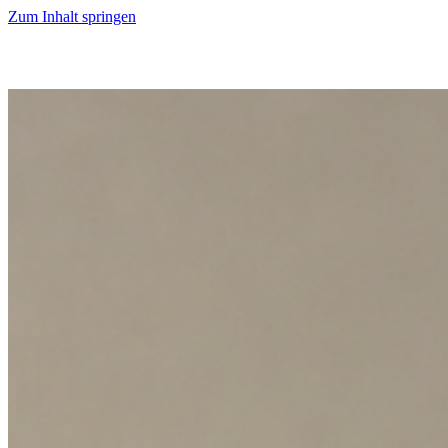
Zum Inhalt springen
Start
Ausgaben
News
Ranking
Plus