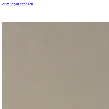
Zum Inhalt springen
Start
Ausgaben
News
Ranking
Plus